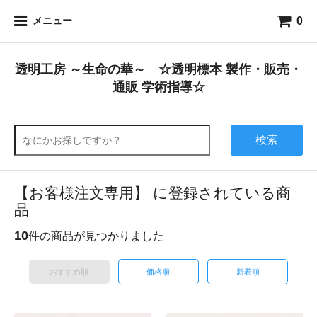
0
メニュー
透明工房 ～生命の華～ ☆透明標本 製作・販売・
通販 学術指導☆
検索
【お客様注文専用】 に登録されている商
品
10
件の商品が見つかりました
おすすめ順
価格順
新着順