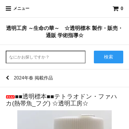
0
メニュー
透明工房 ～生命の華～ ☆透明標本 製作・販売・
通販 学術指導☆
検索
2024年春 掲載作品
■■透明標本■■テトラオドン・ファハ
カ(熱帯魚_フグ) ☆透明工房☆