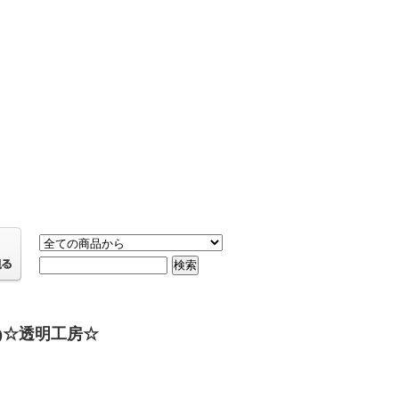
ス)☆透明工房☆