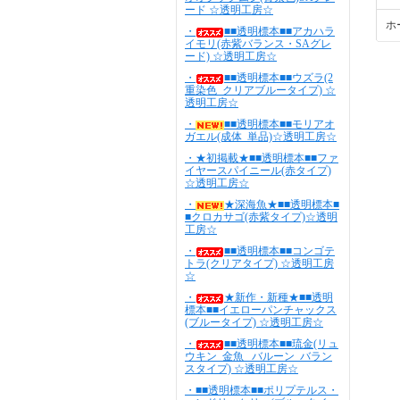
ード ☆透明工房☆
ホ
・
■■透明標本■■アカハラ
イモリ(赤紫バランス・SAグレ
ード) ☆透明工房☆
・
■■透明標本■■ウズラ(2
重染色_クリアブルータイプ) ☆
透明工房☆
・
■■透明標本■■モリアオ
ガエル(成体_単品)☆透明工房☆
・★初掲載★■■透明標本■■ファ
イヤースパイニール(赤タイプ)
☆透明工房☆
・
★深海魚★■■透明標本■
■クロカサゴ(赤紫タイプ)☆透明
工房☆
・
■■透明標本■■コンゴテ
トラ(クリアタイプ) ☆透明工房
☆
・
★新作・新種★■■透明
標本■■イエローパンチャックス
(ブルータイプ) ☆透明工房☆
・
■■透明標本■■琉金(リュ
ウキン_金魚_ バルーン_バラン
スタイプ) ☆透明工房☆
・■■透明標本■■ポリプテルス・