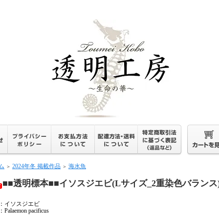
ム
2024年冬 掲載作品
海水魚
＞
＞
■■透明標本■■イソスジエビ(Lサイズ_2重染色バラン
：イソスジエビ
alaemon pacificus