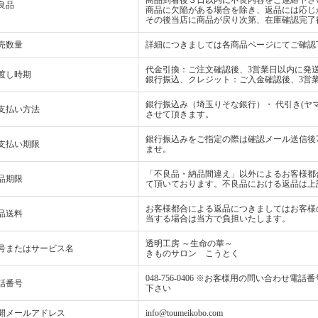
良品
商品に欠陥がある場合を除き、返品には応じ
その後当店に商品が戻り次第、在庫確認完了
売数量
詳細につきましては各商品ページにてご確認
代金引換：ご注文確認後、3営業日以内に発
渡し時期
銀行振込、クレジット：ご入金確認後、3営
銀行振込み（埼玉りそな銀行）・ 代引き(ヤマ
支払い方法
させて頂きます。
銀行振込みをご指定の際は確認メール送信後
支払い期限
ませ。
「不良品・納品間違え」以外によるお客様都
品期限
て頂いております。不良品における返品は上
お客様都合による返品につきましてはお客様
品送料
当する場合は当方で負担いたします。
透明工房 ～生命の華～
号またはサービス名
きものサロン こうとく
048-756-0406 ※お客様用の問い合わ
話番号
下さい
開メールアドレス
info@toumeikobo.com