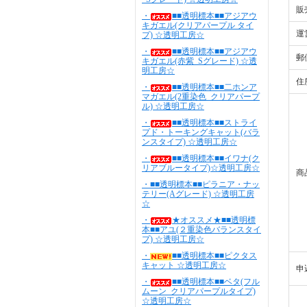
販
・
■■透明標本■■アジアウ
キガエル(クリアパープル タイ
運
プ) ☆透明工房☆
・
■■透明標本■■アジアウ
郵
キガエル(赤紫_Sグレード) ☆透
明工房☆
住
・
■■透明標本■■二ホンア
マガエル(2重染色_クリアパープ
ル) ☆透明工房☆
・
■■透明標本■■ストライ
プド・トーキングキャット(バラ
ンスタイプ) ☆透明工房☆
・
■■透明標本■■イワナ(ク
リアブルータイプ)☆透明工房☆
商
・■■透明標本■■ピラニア・ナッ
テリー(Aグレード) ☆透明工房
☆
・
★オススメ★■■透明標
本■■アユ(２重染色バランスタイ
プ) ☆透明工房☆
・
■■透明標本■■ピクタス
キャット ☆透明工房☆
申
・
■■透明標本■■ベタ(フル
ムーン_クリアパープルタイプ)
☆透明工房☆