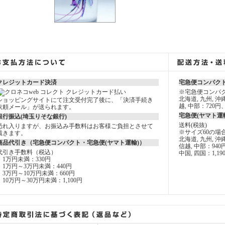
クレジットカード決済
宅急便コンパクト
※宅急便コンパク
北海道, 九州, 
ショッピングサイトにて注文受付完了後に、「決済手続き
越, 中部：720円
依頼メール」が送られます。
宅急便(ヤマト運
銀行振込(埼玉りそな銀行)
送料(税抜)
恐れ入りますが、お振込み手数料はお客様ご負担とさせて
※サイズ60の場
戴きます。
北海道, 九州, 沖
商品代引き（宅急便コンパクト・宅急便(ヤマト運輸)）
信越, 中部：940
代引き手数料（税込）
中国, 四国：1,19
・1万円未満：330円
・1万円～3万円未満：440円
・3万円～10万円未満：660円
・10万円～30万円未満：1,100円