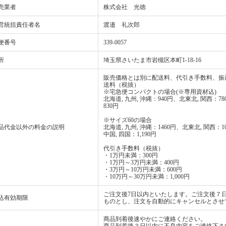
売業者
株式会社 光徳
営統括責任者名
渡邉 礼次郎
便番号
339-0057
所
埼玉県さいたま市岩槻区本町1-18-16
販売価格とは別に配送料、代引き手数料、振
送料（税抜）
※宅急便コンパクトの場合(※専用資材込)
北海道, 九州, 沖縄：940円、北東北, 関西：7
830円
※サイズ60の場合
品代金以外の料金の説明
北海道, 九州, 沖縄：1460円、北東北, 関西：
中国, 四国：1,190円
代引き手数料（税抜）
・1万円未満：300円
・1万円～3万円未満：400円
・3万円～10万円未満：600円
・10万円～30万円未満：1,000円
ご注文後7日以内といたします。ご注文後７
込有効期限
ものとし、注文を自動的にキャンセルとさせ
商品到着後速やかにご連絡ください。
商品到着後３日以内に不良内容をご連絡下さ