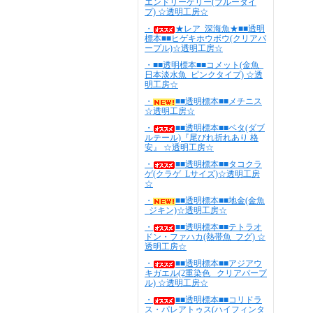
エンドリーケリー(ブルータイ
プ) ☆透明工房☆
・
★レア_深海魚★■■透明
標本■■ヒゲキホウボウ(クリアパ
ープル)☆透明工房☆
・■■透明標本■■コメット(金魚_
日本淡水魚_ピンクタイプ) ☆透
明工房☆
・
■■透明標本■■メチニス
☆透明工房☆
・
■■透明標本■■ベタ(ダブ
ルテール)『尾びれ折れあり 格
安』 ☆透明工房☆
・
■■透明標本■■タコクラ
ゲ(クラゲ_Lサイズ)☆透明工房
☆
・
■■透明標本■■地金(金魚
_ジキン)☆透明工房☆
・
■■透明標本■■テトラオ
ドン・ファハカ(熱帯魚_フグ) ☆
透明工房☆
・
■■透明標本■■アジアウ
キガエル(2重染色 _クリアパープ
ル) ☆透明工房☆
・
■■透明標本■■コリドラ
ス・パレアトゥス(ハイフィンタ