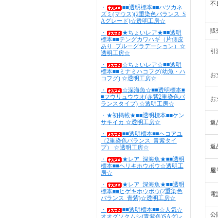
不
・
■■透明標本■■ハツカネ
ズミ(マウス)(2重染色バランス_S
Aグレード)☆透明工房☆
販
・
★ちょいレア★■■透明
標本■■テングカワハギ（片側皮
あり_ブルーグラデーション）☆
引
透明工房☆
・
☆ちょいレア☆■■透明
標本■■ミナミハコフグ(幼魚・ハ
お
コフグ) ☆透明工房☆
・
☆深海魚☆■■透明標本■
■フウリュウウオ(赤紫2重染色バ
お
ランスタイプ) ☆透明工房☆
・★初掲載★■■透明標本■■ケン
サキイカ ☆透明工房☆
返
・
■■透明標本■■ヘコアユ
（2重染色バランス_青紫タイ
返
プ） ☆透明工房☆
・
★レア_深海魚★■■透明
標本■■ヘリキホウボウ☆透明工
屋
房☆
・
★レア_深海魚★■■透明
標本■■ヒゲキホウボウ(2重染色
電
バランス_青紫)☆透明工房☆
・
■■透明標本■■☆人気☆
公
オオグソクムシ(青紫色)SAグレ