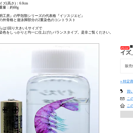
ズ(高さ)：6.0cm
重量：約60g
明工房』の甲殻類シリーズの代表格『イソスジエビ』
の外骨格と遊泳脚部分の2重染色のコントラスト
らは1回り大きいLサイズで
染色をしっかりと均一に仕上げたバランスタイプ。是非ご覧ください。
イズ
販売
» 特定
買
こ
こ