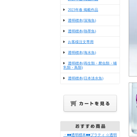
2023年春 掲載作品
透明標本(深海魚)
透明標本(熱帯魚)
お客様注文専用
透明標本(海水魚)
透明標本(両生類・爬虫類・哺
乳類・鳥類)
透明標本(日本淡水魚)
・■■透明標本■■プラティ ☆透明