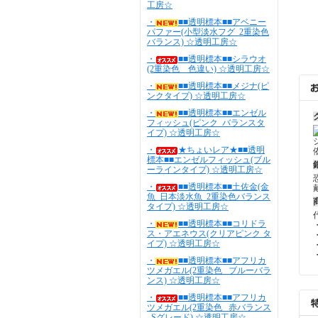
工房☆
・
■■透明標本■■アベニー
パファー(小型淡水フグ_2重染色
バランス) ☆透明工房☆
・
■■透明標本■■シラウオ
(2重染色 色違い) ☆透明工房☆
・
■■透明標本■■メジナ(ピ
ンクタイプ) ☆透明工房☆
・
■■透明標本■■エンゼル
フィッシュ(ピンク_バランスタ
イプ) ☆透明工房☆
・
★ちょいレア★■■透明
標本■■エンゼルフィッシュ(ブル
ーラインタイプ) ☆透明工房☆
・
■■透明標本■■土佐金(金
魚_日本淡水魚_2重染色バランス
タイプ) ☆透明工房☆
・
■■透明標本■■コリドラ
ス・アエネウス(クリアピンク タ
イプ) ☆透明工房☆
・
■■透明標本■■アフリカ
ツメガエル(2重染色 _ブルーバラ
ンス) ☆透明工房☆
・
■■透明標本■■アフリカ
ツメガエル(2重染色 _赤バランス
_Sグレード) ☆透明工房☆