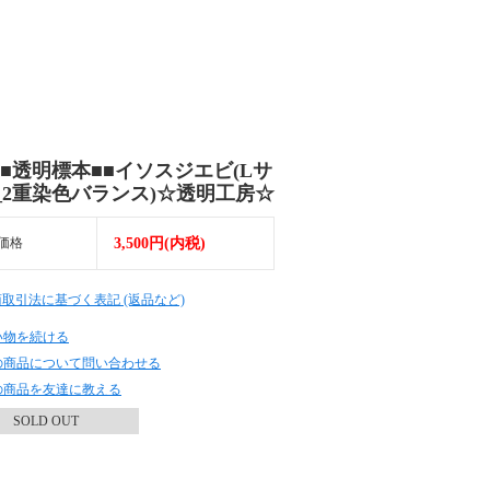
■■透明標本■■イソスジエビ(Lサ
_2重染色バランス)☆透明工房☆
価格
3,500円(内税)
商取引法に基づく表記 (返品など)
い物を続ける
の商品について問い合わせる
の商品を友達に教える
SOLD OUT