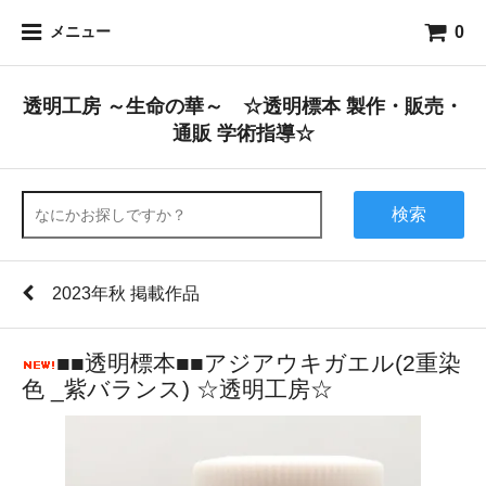
0
メニュー
透明工房 ～生命の華～ ☆透明標本 製作・販売・
通販 学術指導☆
検索
2023年秋 掲載作品
■■透明標本■■アジアウキガエル(2重染
色 _紫バランス) ☆透明工房☆